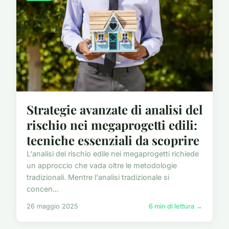
Strategie avanzate di analisi del
rischio nei megaprogetti edili:
tecniche essenziali da scoprire
L'analisi del rischio edile nei megaprogetti richiede
un approccio che vada oltre le metodologie
tradizionali. Mentre l'analisi tradizionale si
concen...
26 maggio 2025
6 min di lettura →